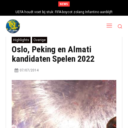
NEWS
UEFA houdt voet bij stuk: FIFA-boycot zolang Infantino aanblijft
Highlights
Overige
Oslo, Peking en Almati
kandidaten Spelen 2022
07/07/2014