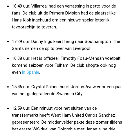
18.49 uur:
Villarreal had een verrassing in petto voor de
fans. De club uit de Primera Division had de plaatselijke
Hans Klok ingehuurd om een nieuwe speler letterlijk
tevoorschijn te toveren.
17.29 uur:
Danny Ings keert terug naar Southampton.
The
Saints
nemen de spits over van Liverpool.
16.38 uur:
Het is officieel: Timothy Fosu-Mensah voetbalt
komend seizoen voor Fulham. De club shopte ook nog
even
in Spanje
.
15.46 uur:
Crystal Palace huurt Jordan Ayew voor een jaar
van het gedegradeerde Swansea City.
12.59 uur:
Eén minuut voor het sluiten van de
transfermarkt heeft West Ham United Carlos Sanchez
gepresenteerd. De middenvelder pakte deze zomer tijdens
het eerste WK-duel van Colombia met Japan al na drie