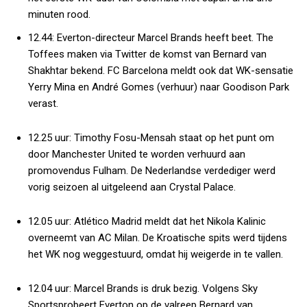
minuten rood.
12.44:
Everton-directeur Marcel Brands heeft beet.
The
Toffees
maken via Twitter de komst van Bernard van
Shakhtar bekend. FC Barcelona meldt ook dat WK-sensatie
Yerry Mina en André Gomes (verhuur) naar Goodison Park
verast.
12.25 uur:
Timothy Fosu-Mensah staat op het punt om
door Manchester United te worden verhuurd aan
promovendus Fulham. De Nederlandse verdediger werd
vorig seizoen al uitgeleend aan Crystal Palace.
12.05 uur:
Atlético Madrid meldt dat het Nikola Kalinic
overneemt van AC Milan. De Kroatische spits werd tijdens
het WK nog weggestuurd, omdat hij weigerde in te vallen.
12.04 uur:
Marcel Brands is druk bezig. Volgens
Sky
Sports
probeert Everton op de valreep Bernard van