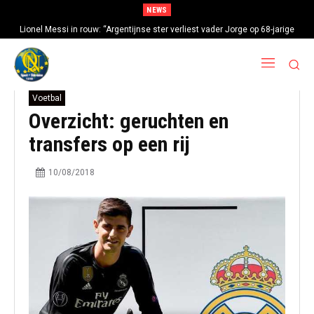
NEWS
Lionel Messi in rouw: “Argentijnse ster verliest vader Jorge op 68-jarige
leeftijd na gezondheidsproblemen”
Voetbal
Overzicht: geruchten en
transfers op een rij
10/08/2018