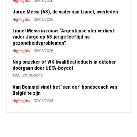
Highlights
08/08/2026
Jorge Messi (68), de vader van Lionel, overleden
Highlights
08/08/2026
Lionel Messi in rouw: “Argentijnse ster verliest
vader Jorge op 68-jarige leeftijd na
gezondheidsproblemen”
Highlights
08/08/2026
Nog onzeker of WK-kwalificatieduels in oktober
doorgaan door UEFA-boycot
FIFA
07/08/2026
Van Bommel vindt het ‘een eer’ bondscoach van
België te zijn
Highlights
07/08/2026