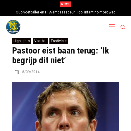
NEWS
Oud-voetballer en FIFA-ambassadeur Figo: Infantino moet weg
Highlights
Voetbal
Eredivisie
Pastoor eist baan terug: ‘Ik
begrijp dit niet’
18/09/2014