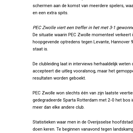
schermen aan de komst van meerdere spelers, waarb
en een extra spits.
PEC Zwolle viert een treffer in het met 3-1 gewonn
De situatie waarin PEC Zwolle momenteel verkeert i
hoopgevende optredens tegen Levante, Hannover 96
staat is.
De clubleiding laat in interviews herhaaldelijk wete
accepteert die uitleg vooralsnog, maar het gemop
resultaten worden geboekt.
PEC Zwolle won slechts één van zijn laatste veertie
gedegradeerde Sparta Rotterdam met 2-0 het bos ing
meer dan elke andere club.
Statistieken waar men in de Overijsselse hoofdstad n
doen keren. Te beginnen vanavond tegen landskamp