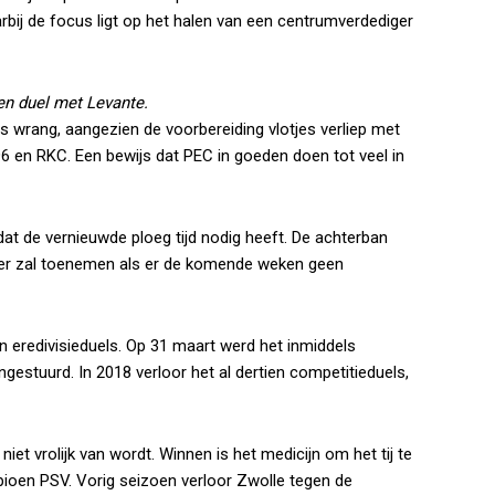
ij de focus ligt op het halen van een centrumverdediger
en duel met Levante.
s wrang, aangezien de voorbereiding vlotjes verliep met
 en RKC. Een bewijs dat PEC in goeden doen tot veel in
n dat de vernieuwde ploeg tijd nodig heeft. De achterban
per zal toenemen als er de komende weken geen
n eredivisieduels. Op 31 maart werd het inmiddels
estuurd. In 2018 verloor het al dertien competitieduels,
iet vrolijk van wordt. Winnen is het medicijn om het tij te
ioen PSV. Vorig seizoen verloor Zwolle tegen de