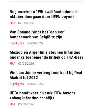
Nog onzeker of WK-kwalificatieduels in
oktober doorgaan door UEFA-boycot
FIFA
07/08/2026
Van Bommel vindt het ‘een eer’
bondscoach van België te zijn
Highlights
07/08/2026
Mexico en Argentinië steunen Infantino
ondanks toenemende kritiek op FIFA-baas
FIFA
07/08/2026
Vinícius Júnior verlengt contract bij Real
Madrid tot 2032
Highlights
06/08/2026
UEFA houdt voet bij stuk: FIFA-boycot
zolang Infantino aanblijft
FIFA
06/08/2026