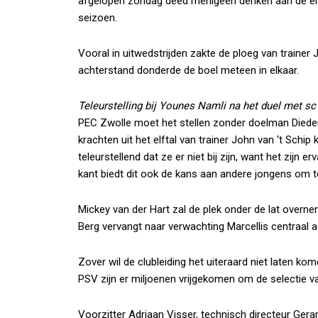
afgelopen zondag deed menigeen denken aan de erb
seizoen.
Vooral in uitwedstrijden zakte de ploeg van trainer 
achterstand donderde de boel meteen in elkaar.
Teleurstelling bij Younes Namli na het duel met s
PEC Zwolle moet het stellen zonder doelman Diederi
krachten uit het elftal van trainer John van ‘t Sch
teleurstellend dat ze er niet bij zijn, want het zijn 
kant biedt dit ook de kans aan andere jongens om te
Mickey van der Hart zal de plek onder de lat overne
Berg vervangt naar verwachting Marcellis centraal a
Zover wil de clubleiding het uiteraard niet laten 
PSV zijn er miljoenen vrijgekomen om de selectie va
Voorzitter Adriaan Visser, technisch directeur Ger