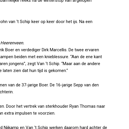
armelijke reeks na de winterstop van afgelopen
John van ‘t Schip keer op keer door het ijs. Na een
c Heerenveen.
k Boer en verdediger Dirk Marcellis. De twee ervaren
ip kampen beiden met een knieblessure. “Aan de ene kant
ervaren jongens”, zegt Van ‘t Schip. “Maar aan de andere
 laten zien dat hun tijd is gekomen.”
men van de 37-jarige Boer. De 16-jarige Sepp van den
chterin.
komen. Door het vertrek van sterkhouder Ryan Thomas naar
n extra impulsen te voorzien.
ard Nijkamp en Van ‘t Schip werken daarom hard achter de