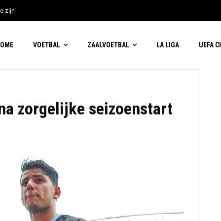
e zijn
HOME
VOETBAL
ZAALVOETBAL
LA LIGA
UEFA 
na zorgelijke seizoenstart