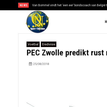
NEWS
Van Bommel vindt het ‘een eer’ bondscoach van België t
Voetbal
Eredivisie
PEC Zwolle predikt rust 
25/08/2018