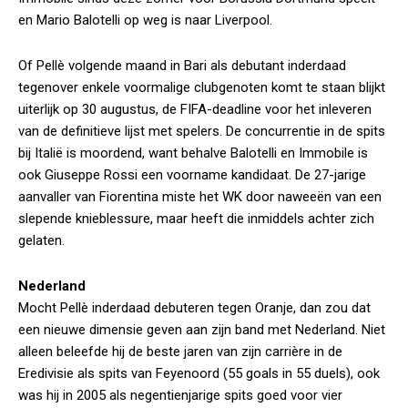
en Mario Balotelli op weg is naar Liverpool.
Of Pellè volgende maand in Bari als debutant inderdaad
tegenover enkele voormalige clubgenoten komt te staan blijkt
uiterlijk op 30 augustus, de FIFA-deadline voor het inleveren
van de definitieve lijst met spelers. De concurrentie in de spits
bij Italië is moordend, want behalve Balotelli en Immobile is
ook Giuseppe Rossi een voorname kandidaat. De 27-jarige
aanvaller van Fiorentina miste het WK door naweeën van een
slepende knieblessure, maar heeft die inmiddels achter zich
gelaten.
Nederland
Mocht Pellè inderdaad debuteren tegen Oranje, dan zou dat
een nieuwe dimensie geven aan zijn band met Nederland. Niet
alleen beleefde hij de beste jaren van zijn carrière in de
Eredivisie als spits van Feyenoord (55 goals in 55 duels), ook
was hij in 2005 als negentienjarige spits goed voor vier