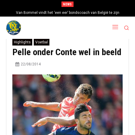
NEWS
Van Bommel vindt het ‘een eer’ bondscoach van België te zijn
Highlights
Voetbal
Pelle onder Conte wel in beeld
22/08/2014