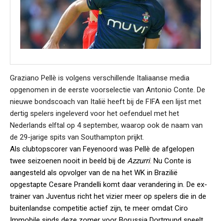
Graziano Pellè is volgens verschillende Italiaanse media
opgenomen in de eerste voorselectie van Antonio Conte. De
nieuwe bondscoach van Italië heeft bij de FIFA een lijst met
dertig spelers ingeleverd voor het oefenduel met het
Nederlands elftal op 4 september, waarop ook de naam van
de 29-jarige spits van Southampton prijkt.
Als clubtopscorer van Feyenoord was Pellè de afgelopen
twee seizoenen nooit in beeld bij de
Azzurri
. Nu Conte is
aangesteld als opvolger van de na het WK in Brazilië
opgestapte Cesare Prandelli komt daar verandering in. De ex-
trainer van Juventus richt het vizier meer op spelers die in de
buitenlandse competitie actief zijn, te meer omdat Ciro
Immobile sinds deze zomer voor Borussia Dortmund speelt