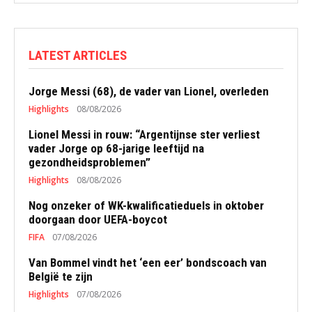
LATEST ARTICLES
Jorge Messi (68), de vader van Lionel, overleden
Highlights
08/08/2026
Lionel Messi in rouw: “Argentijnse ster verliest
vader Jorge op 68-jarige leeftijd na
gezondheidsproblemen”
Highlights
08/08/2026
Nog onzeker of WK-kwalificatieduels in oktober
doorgaan door UEFA-boycot
FIFA
07/08/2026
Van Bommel vindt het ‘een eer’ bondscoach van
België te zijn
Highlights
07/08/2026