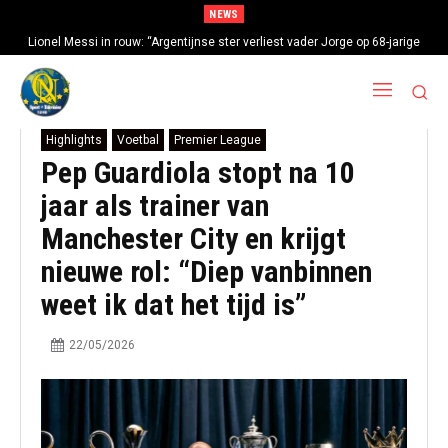
NEWS
Lionel Messi in rouw: “Argentijnse ster verliest vader Jorge op 68-jarige
leeftijd na gezondheidsproblemen”
Highlights
Voetbal
Premier League
Pep Guardiola stopt na 10
jaar als trainer van
Manchester City en krijgt
nieuwe rol: “Diep vanbinnen
weet ik dat het tijd is”
22/05/2026