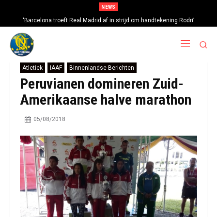
NEWS
‘Barcelona troeft Real Madrid af in strijd om handtekening Rodri’
Atletiek
IAAF
Binnenlandse Berichten
Peruvianen domineren Zuid-
Amerikaanse halve marathon
05/08/2018