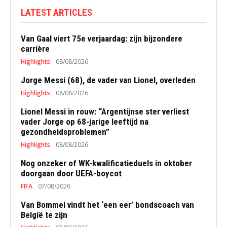
LATEST ARTICLES
Van Gaal viert 75e verjaardag: zijn bijzondere
carrière
Highlights
08/08/2026
Jorge Messi (68), de vader van Lionel, overleden
Highlights
08/08/2026
Lionel Messi in rouw: “Argentijnse ster verliest
vader Jorge op 68-jarige leeftijd na
gezondheidsproblemen”
Highlights
08/08/2026
Nog onzeker of WK-kwalificatieduels in oktober
doorgaan door UEFA-boycot
FIFA
07/08/2026
Van Bommel vindt het ‘een eer’ bondscoach van
België te zijn