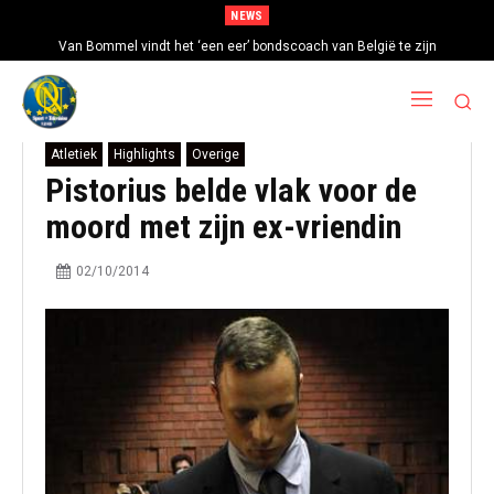
NEWS
Van Bommel vindt het ‘een eer’ bondscoach van België te zijn
Atletiek
Highlights
Overige
Pistorius belde vlak voor de
moord met zijn ex-vriendin
02/10/2014