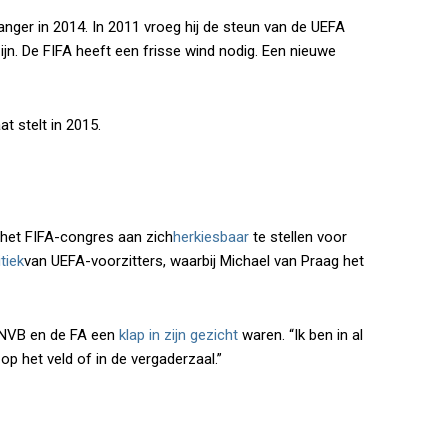
langer in 2014. In 2011 vroeg hij de steun van de UEFA
ijn. De FIFA heeft een frisse wind nodig. Een nieuwe
at stelt in 2015.
het FIFA-congres aan zich
herkiesbaar
te stellen voor
itiek
van UEFA-voorzitters, waarbij Michael van Praag het
e KNVB en de FA een
klap in zijn gezicht
waren. “Ik ben in al
op het veld of in de vergaderzaal.”