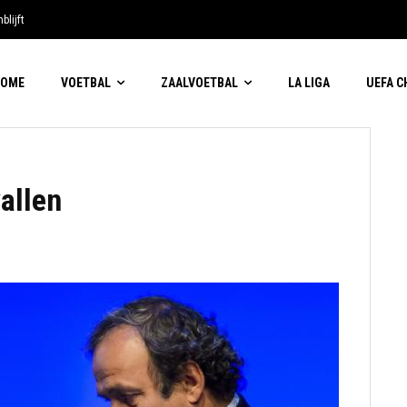
blijft
HOME
VOETBAL
ZAALVOETBAL
LA LIGA
UEFA 
vallen