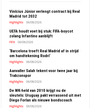
Vinícius Júnior verlengt contract bij Real
Madrid tot 2032
Highlights
06/08/2026
UEFA houdt voet bij stuk: FIFA-boycot
zolang Infantino aanblijft
FIFA
06/08/2026
‘Barcelona troeft Real Madrid af in strijd
om handtekening Rodri’
Highlights
06/08/2026
Aanvaller Salah tekent voor twee jaar bij
Trabzonspor
Highlights
06/08/2026
De WK-held van 2010 krijgt nu de
sleutels: Uruguay pakt verrassend uit met
Diego Forlan als nieuwe bondscoach
Highlights
06/08/2026