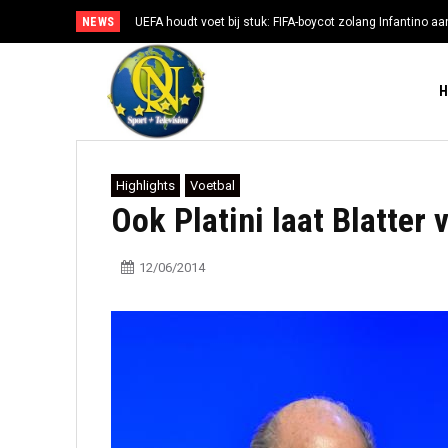
NEWS
UEFA houdt voet bij stuk: FIFA-boycot zolang Infantino aan
Highlights
Voetbal
Ook Platini laat Blatter 
12/06/2014