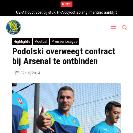
NEWS
UEFA houdt voet bij stuk: FIFA-boycot zolang Infantino aanblijft
Highlights
Voetbal
Premier League
Podolski overweegt contract
bij Arsenal te ontbinden
02/10/2014