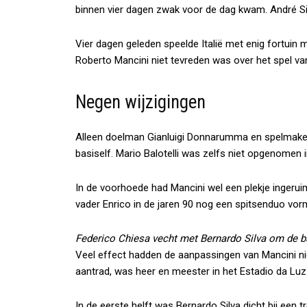
binnen vier dagen zwak voor de dag kwam. André Sil
Vier dagen geleden speelde Italië met enig fortuin 
Roberto Mancini niet tevreden was over het spel van z
Negen wijzigingen
Alleen doelman Gianluigi Donnarumma en spelmaker 
basiself. Mario Balotelli was zelfs niet opgenomen i
In de voorhoede had Mancini wel een plekje ingerui
vader Enrico in de jaren 90 nog een spitsenduo vor
Federico Chiesa vecht met Bernardo Silva om de b
Veel effect hadden de aanpassingen van Mancini ni
aantrad, was heer en meester in het Estadio da Luz
In de eerste helft was Bernardo Silva dicht bij een