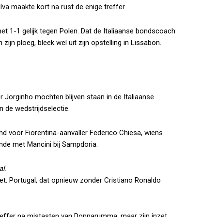
va maakte kort na rust de enige treffer.
met 1-1 gelijk tegen Polen. Dat de Italiaanse bondscoach
ijn ploeg, bleek wel uit zijn opstelling in Lissabon.
Jorginho mochten blijven staan in de Italiaanse
n de wedstrijdselectie.
md voor Fiorentina-aanvaller Federico Chiesa, wiens
mde met Mancini bij Sampdoria.
al.
et. Portugal, dat opnieuw zonder Cristiano Ronaldo
.
 treffer na mistasten van Donnarumma, maar zijn inzet