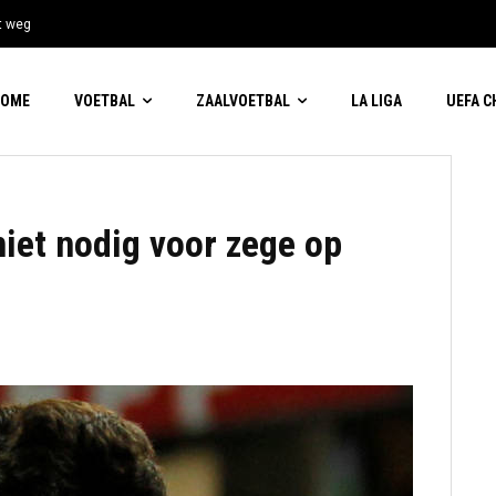
t weg
HOME
VOETBAL
ZAALVOETBAL
LA LIGA
UEFA 
niet nodig voor zege op