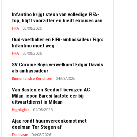
Infantino krijgt steun van volledige FIFA-
top, blijft voorzitter en biedt excuses aan
FIFA
05/08/2026
Oud-voetballer en FIFA-ambassadeur Figo:
Infantino moet weg
FIFA
05/08/2026
SV Coronie Boys verwelkomt Edgar Davids
als ambassadeur
Binnenlandse Berichten
04/08/2026
Van Basten en Seedorf bewijzen AC
Milan-icoon Baresi laatste eer bij
uitvaartdienst in Milaan
Highlights
04/08/2026
Ajax rondt huurovereenkomst met
doelman Ter Stegen af
Eredivisie
04/08/2026