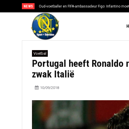
NEWS
Oud-voetballer en FIFA-ambassadeur Figo: Infantino moe
Voetbal
Portugal heeft Ronaldo 
zwak Italië
10/09/2018