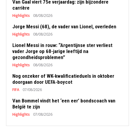
Van Gaal viert 75e verjaardag: zijn bijzondere
carrière
Highlights
08/08/2026
Jorge Messi (68), de vader van Lionel, overleden
Highlights
08/08/2026
Lionel Messi in rouw: “Argentijnse ster verliest
vader Jorge op 68-jarige leeftijd na
gezondheidsproblemen”
Highlights
08/08/2026
Nog onzeker of WK-kwalificatieduels in oktober
doorgaan door UEFA-boycot
FIFA
07/08/2026
Van Bommel vindt het ‘een eer’ bondscoach van
België te zijn
Highlights
07/08/2026