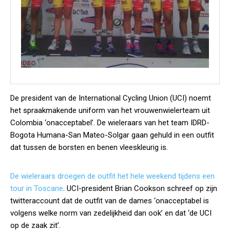
De president van de International Cycling Union (UCI) noemt
het spraakmakende uniform van het vrouwenwielerteam uit
Colombia ‘onacceptabel’. De wieleraars van het team IDRD-
Bogota Humana-San Mateo-Solgar gaan gehuld in een outfit
dat tussen de borsten en benen vleeskleurig is.
De wieleraars droegen de outfit het hele weekend tijdens een
tour in Toscane
. UCI-president Brian Cookson schreef op zijn
twitteraccount dat de outfit van de dames ‘onacceptabel is
volgens welke norm van zedelijkheid dan ook’ en dat ‘de UCI
op de zaak zit’.