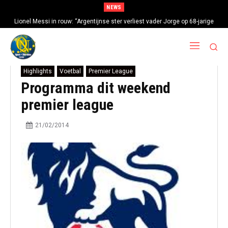
NEWS
Lionel Messi in rouw: “Argentijnse ster verliest vader Jorge op 68-jarige
leeftijd na gezondheidsproblemen”
Highlights
Voetbal
Premier League
Programma dit weekend
premier league
21/02/2014