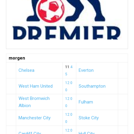
morgen
11
:4
Chelsea
Everton
5
12:0
West Ham United
Southampton
0
West Bromwich
12:0
Fulham
Albion
0
12:0
Manchester City
Stoke City
0
12:0
Cardiff City
Hull City