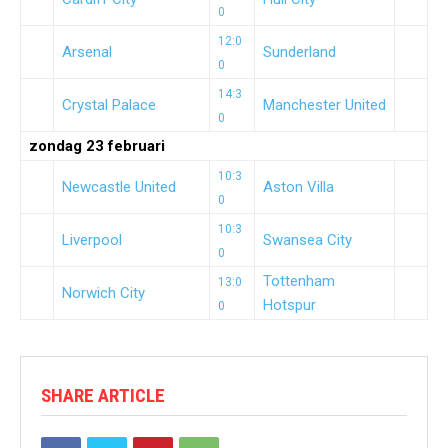
0
12:0
Arsenal
Sunderland
0
14:3
Crystal Palace
Manchester United
0
zondag 23 februari
10:3
Newcastle United
Aston Villa
0
10:3
Liverpool
Swansea City
0
Tottenham
13:0
Norwich City
Hotspur
0
SHARE ARTICLE