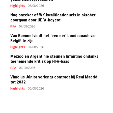
Highlights
08/08/2026
Nog onzeker of WK-kwalificatieduels in oktober
doorgaan door UEFA-boycot
FIFA
07/08/2026
Van Bommel vindt het ‘een eer’ bondscoach van
België te zijn
Highlights
07/08/2026
Mexico en Argentinië steunen Infantino ondanks
toenemende kritiek op FIFA-baas
FIFA
07/08/2026
Vinícius Júnior verlengt contract bij Real Madrid
tot 2032
Highlights
06/08/2026