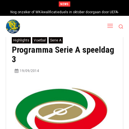
NEWS
Nog onzeker of WK-kwalificatieduels in oktober doorgaan door UEFA-
boycot
Highlights
Voetbal
Serie A
Programma Serie A speeldag
3
19/09/2014