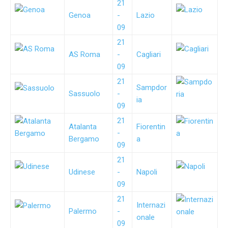
21
Genoa
-
Lazio
09
21
AS Roma
-
Cagliari
09
21
Sampdor
Sassuolo
-
ia
09
21
Atalanta
Fiorentin
-
Bergamo
a
09
21
Udinese
-
Napoli
09
21
Internazi
Palermo
-
onale
09