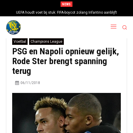
NEWS
UEFA houdt voet bij stuk: FIFA-boycot zolang Infantino aanblijft
Voetbal
Champions League
PSG en Napoli opnieuw gelijk,
Rode Ster brengt spanning
terug
06/11/2018