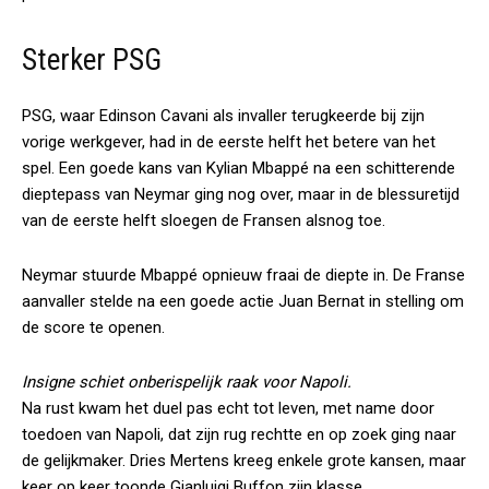
Sterker PSG
PSG, waar Edinson Cavani als invaller terugkeerde bij zijn
vorige werkgever, had in de eerste helft het betere van het
spel. Een goede kans van Kylian Mbappé na een schitterende
dieptepass van Neymar ging nog over, maar in de blessuretijd
van de eerste helft sloegen de Fransen alsnog toe.
Neymar stuurde Mbappé opnieuw fraai de diepte in. De Franse
aanvaller stelde na een goede actie Juan Bernat in stelling om
de score te openen.
Insigne schiet onberispelijk raak voor Napoli.
Na rust kwam het duel pas echt tot leven, met name door
toedoen van Napoli, dat zijn rug rechtte en op zoek ging naar
de gelijkmaker. Dries Mertens kreeg enkele grote kansen, maar
keer op keer toonde Gianluigi Buffon zijn klasse.