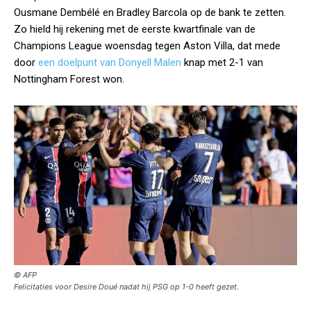
Ousmane Dembélé en Bradley Barcola op de bank te zetten.
Zo hield hij rekening met de eerste kwartfinale van de
Champions League woensdag tegen Aston Villa, dat mede
door
een doelpunt van Donyell Malen
knap met 2-1 van
Nottingham Forest won.
© AFP
Felicitaties voor Desire Doué nadat hij PSG op 1-0 heeft gezet.