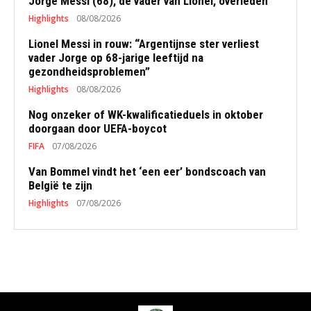
Jorge Messi (68), de vader van Lionel, overleden
Highlights
08/08/2026
Lionel Messi in rouw: “Argentijnse ster verliest
vader Jorge op 68-jarige leeftijd na
gezondheidsproblemen”
Highlights
08/08/2026
Nog onzeker of WK-kwalificatieduels in oktober
doorgaan door UEFA-boycot
FIFA
07/08/2026
Van Bommel vindt het ‘een eer’ bondscoach van
België te zijn
Highlights
07/08/2026