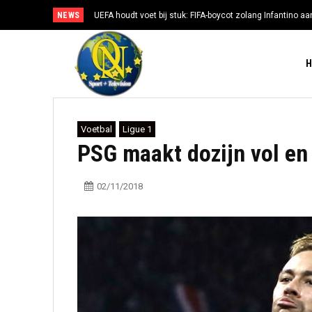
NEWS
UEFA houdt voet bij stuk: FIFA-boycot zolang Infantino aan
Voetbal
Ligue 1
PSG maakt dozijn vol en 
02/11/2018