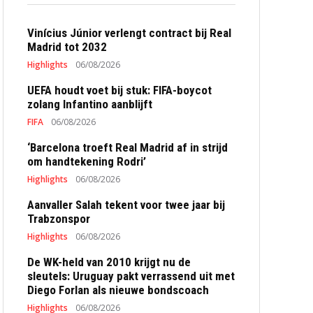
Vinícius Júnior verlengt contract bij Real
Madrid tot 2032
Highlights
06/08/2026
UEFA houdt voet bij stuk: FIFA-boycot
zolang Infantino aanblijft
FIFA
06/08/2026
‘Barcelona troeft Real Madrid af in strijd
om handtekening Rodri’
Highlights
06/08/2026
Aanvaller Salah tekent voor twee jaar bij
Trabzonspor
Highlights
06/08/2026
De WK-held van 2010 krijgt nu de
sleutels: Uruguay pakt verrassend uit met
Diego Forlan als nieuwe bondscoach
Highlights
06/08/2026