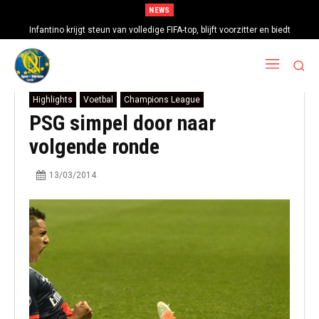
NEWS
Infantino krijgt steun van volledige FIFA-top, blijft voorzitter en biedt
excuses aan
Highlights
Voetbal
Champions League
PSG simpel door naar
volgende ronde
13/03/2014