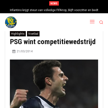
NEWS
Infantino krijgt steun van volledige FIFA-top, blijft voorzitter en biedt
excuses aan
Highlights
Voetbal
PSG wint competitiewedstrijd
21/03/2014