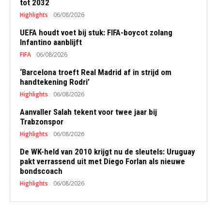
tot 2032
Highlights
06/08/2026
UEFA houdt voet bij stuk: FIFA-boycot zolang
Infantino aanblijft
FIFA
06/08/2026
‘Barcelona troeft Real Madrid af in strijd om
handtekening Rodri’
Highlights
06/08/2026
Aanvaller Salah tekent voor twee jaar bij
Trabzonspor
Highlights
06/08/2026
De WK-held van 2010 krijgt nu de sleutels: Uruguay
pakt verrassend uit met Diego Forlan als nieuwe
bondscoach
Highlights
06/08/2026