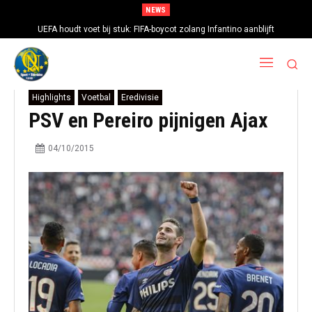
NEWS
UEFA houdt voet bij stuk: FIFA-boycot zolang Infantino aanblijft
Highlights
Voetbal
Eredivisie
PSV en Pereiro pijnigen Ajax
04/10/2015