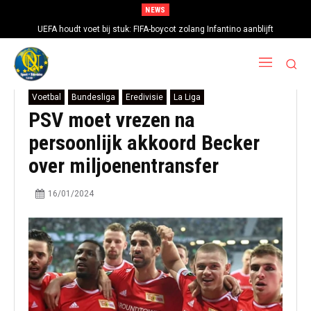
NEWS
UEFA houdt voet bij stuk: FIFA-boycot zolang Infantino aanblijft
Voetbal
Bundesliga
Eredivisie
La Liga
PSV moet vrezen na
persoonlijk akkoord Becker
over miljoenentransfer
16/01/2024