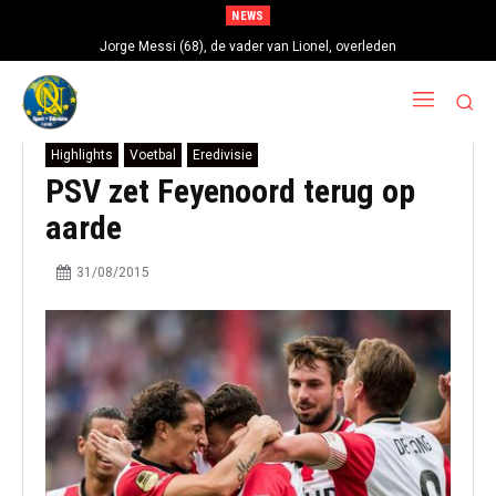
NEWS
Jorge Messi (68), de vader van Lionel, overleden
Highlights
Voetbal
Eredivisie
PSV zet Feyenoord terug op
aarde
31/08/2015