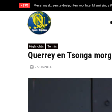
NEWS
Messi maakt eerste doelpunten voor Inter Miami sinds 
Highlights
Tennis
Querrey en Tsonga morg
25/06/2014