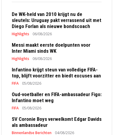
De WK-held van 2010 krijgt nu de
sleutels: Uruguay pakt verrassend uit met
Diego Forlan als nieuwe bondscoach
Highlights
06/08/2026
Messi maakt eerste doelpunten voor
Inter Miami sinds WK
Highlights
06/08/2026
Infantino krijgt steun van volledige FIFA-
top, blijft voorzitter en biedt excuses aan
FIFA
05/08/2026
Oud-voetballer en FIFA-ambassadeur Figo:
Infantino moet weg
FIFA
05/08/2026
SV Coronie Boys verwelkomt Edgar Davids
als ambassadeur
Binnenlandse Berichten
04/08/2026