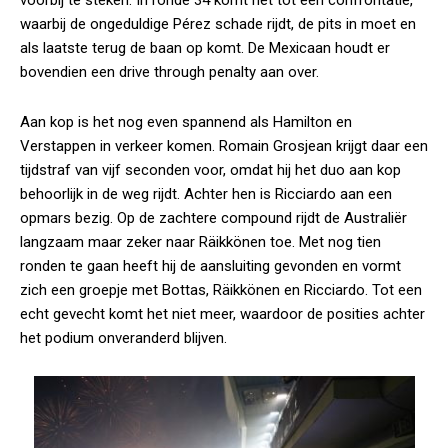
voorbij te steken. In ronde 34 komt het tot een confrontatie,
waarbij de ongeduldige Pérez schade rijdt, de pits in moet en
als laatste terug de baan op komt. De Mexicaan houdt er
bovendien een drive through penalty aan over.
Aan kop is het nog even spannend als Hamilton en
Verstappen in verkeer komen. Romain Grosjean krijgt daar een
tijdstraf van vijf seconden voor, omdat hij het duo aan kop
behoorlijk in de weg rijdt. Achter hen is Ricciardo aan een
opmars bezig. Op de zachtere compound rijdt de Australiër
langzaam maar zeker naar Räikkönen toe. Met nog tien
ronden te gaan heeft hij de aansluiting gevonden en vormt
zich een groepje met Bottas, Räikkönen en Ricciardo. Tot een
echt gevecht komt het niet meer, waardoor de posities achter
het podium onveranderd blijven.