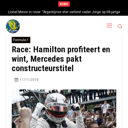
NEWS
Lionel Messi in rouw: “Argentijnse ster verliest vader Jorge op 68-jarige
leeftijd na gezondheidsproblemen”
Formule-1
Race: Hamilton profiteert en
wint, Mercedes pakt
constructeurstitel
11/11/2018