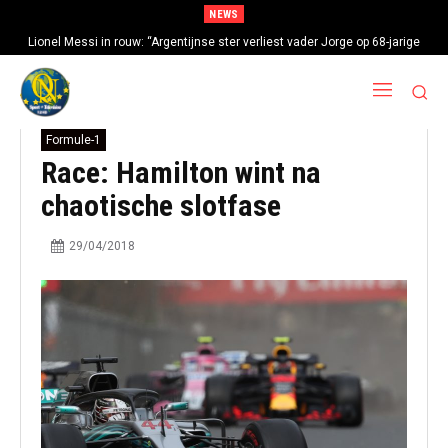
NEWS
Lionel Messi in rouw: “Argentijnse ster verliest vader Jorge op 68-jarige
leeftijd na gezondheidsproblemen”
Formule-1
Race: Hamilton wint na
chaotische slotfase
29/04/2018