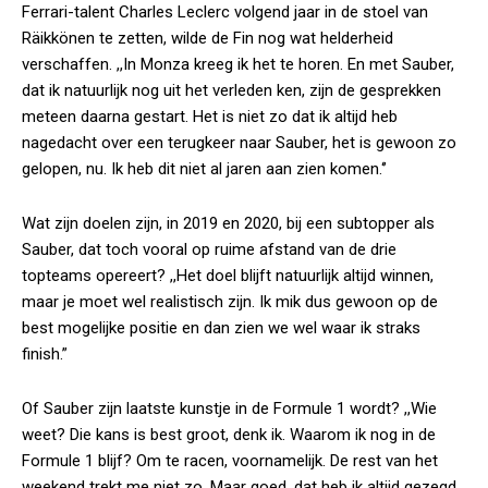
Ferrari-talent Charles Leclerc volgend jaar in de stoel van
Räikkönen te zetten, wilde de Fin nog wat helderheid
verschaffen. ,,In Monza kreeg ik het te horen. En met Sauber,
dat ik natuurlijk nog uit het verleden ken, zijn de gesprekken
meteen daarna gestart. Het is niet zo dat ik altijd heb
nagedacht over een terugkeer naar Sauber, het is gewoon zo
gelopen, nu. Ik heb dit niet al jaren aan zien komen.‘’
Wat zijn doelen zijn, in 2019 en 2020, bij een subtopper als
Sauber, dat toch vooral op ruime afstand van de drie
topteams opereert? ,,Het doel blijft natuurlijk altijd winnen,
maar je moet wel realistisch zijn. Ik mik dus gewoon op de
best mogelijke positie en dan zien we wel waar ik straks
finish.”
Of Sauber zijn laatste kunstje in de Formule 1 wordt? ,,Wie
weet? Die kans is best groot, denk ik. Waarom ik nog in de
Formule 1 blijf? Om te racen, voornamelijk. De rest van het
weekend trekt me niet zo. Maar goed, dat heb ik altijd gezegd,