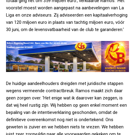
totaal ging het om 359 miljoen euro’, verklaarde Ramos. ‘Het
voorstel moest worden aangepast na aanbevelingen van La
Liga en onze adviseurs. Zij adviseerden een kapitaalverhoging
van 120 miljoen euro in plaats van tachtig miljoen euro, vóór
30 juni, om de levensvatbaarheid van de club te garanderen.’
De huidige aandeelhouders dreigden met juridische stappen
wegens vermeende contractbreuk. Ramos maakt zich daar
geen zorgen over. ‘Het enige wat ik daarover kan zeggen, is
dat wij heel rustig zijn. Wij hebben op geen enkel moment een
bepaling van de intentieverklaring geschonden, omdat de
definitieve overeenkomst nog niet is ondertekend. Ons
geweten is zuiver en we hebben niets te vrezen. We hebben
juist zeer zorgvuldig naar alle voorwaarden gekeken om te