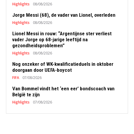
Highlights
08/08/2026
Jorge Messi (68), de vader van Lionel, overleden
Highlights
08/08/2026
Lionel Messi in rouw: “Argentijnse ster verliest
vader Jorge op 68-jarige leeftijd na
gezondheidsproblemen”
Highlights
08/08/2026
Nog onzeker of WK-kwalificatieduels in oktober
doorgaan door UEFA-boycot
FIFA
07/08/2026
Van Bommel vindt het ‘een eer’ bondscoach van
België te zijn
Highlights
07/08/2026