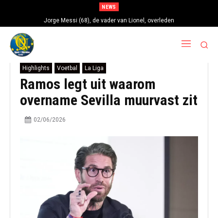
NEWS
Jorge Messi (68), de vader van Lionel, overleden
Highlights
Voetbal
La Liga
Ramos legt uit waarom
overname Sevilla muurvast zit
02/06/2026