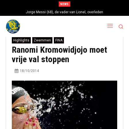
NEWS
Jorge Messi (68), de vader van Lionel, overleden
Highlights
Zwemmen
FINA
Ranomi Kromowidjojo moet
vrije val stoppen
18/10/2014