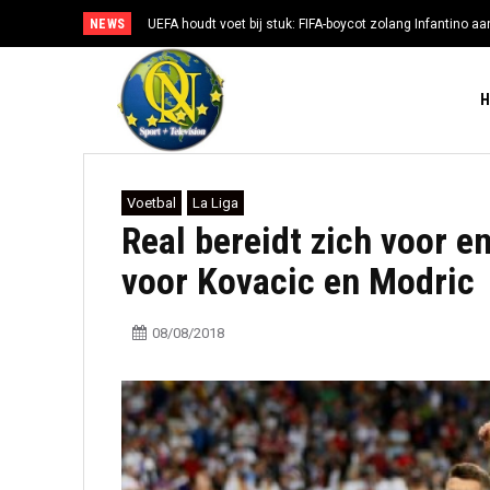
NEWS
UEFA houdt voet bij stuk: FIFA-boycot zolang Infantino aan
Voetbal
La Liga
Real bereidt zich voor en
voor Kovacic en Modric
08/08/2018