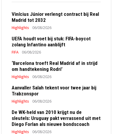
Vinícius Júnior verlengt contract bij Real
Madrid tot 2032
Highlights
06/08/2026
UEFA houdt voet bij stuk: FIFA-boycot
zolang Infantino aanblijft
FIFA
06/08/2026
‘Barcelona troeft Real Madrid af in strijd
om handtekening Rodri’
Highlights
06/08/2026
Aanvaller Salah tekent voor twee jaar bij
Trabzonspor
Highlights
06/08/2026
De WK-held van 2010 krijgt nu de
sleutels: Uruguay pakt verrassend uit met
Diego Forlan als nieuwe bondscoach
Highlights
06/08/2026