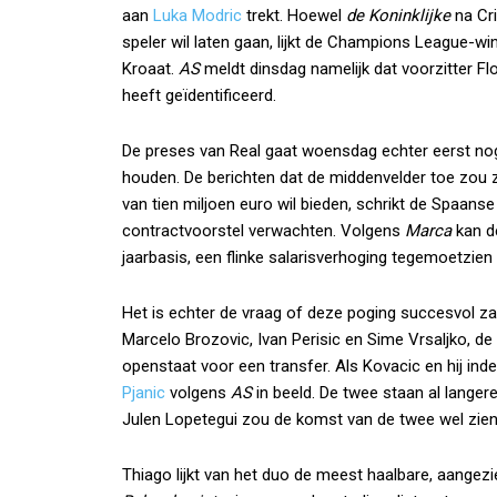
aan
Luka Modric
trekt. Hoewel
de Koninklijke
na Cri
speler wil laten gaan, lijkt de Champions League-w
Kroaat.
AS
meldt dinsdag namelijk dat voorzitter Fl
heeft geïdentificeerd.
De preses van Real gaat woensdag echter eerst no
houden. De berichten dat de middenvelder toe zou z
van tien miljoen euro wil bieden, schrikt de Spaans
contractvoorstel verwachten. Volgens
Marca
kan de
jaarbasis, een flinke salarisverhoging tegemoetzien
Het is echter de vraag of deze poging succesvol zal
Marcelo Brozovic, Ivan Perisic en Sime Vrsaljko, d
openstaat voor een transfer. Als Kovacic en hij in
Pjanic
volgens
AS
in beeld. De twee staan al langere
Julen Lopetegui zou de komst van de twee wel zien 
Thiago lijkt van het duo de meest haalbare, aangez