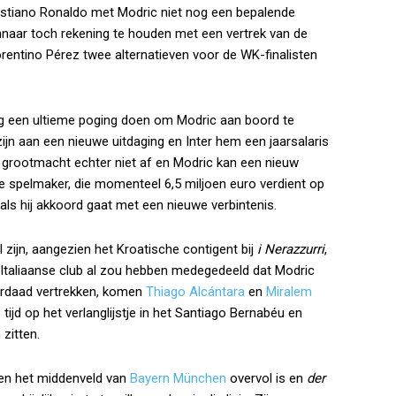
stiano Ronaldo met Modric niet nog een bepalende
innaar toch rekening te houden met een vertrek van de
orentino Pérez twee alternatieven voor de WK-finalisten
g een ultieme poging doen om Modric aan boord te
ijn aan een nieuwe uitdaging en Inter hem een jaarsalaris
e grootmacht echter niet af en Modric kan een nieuw
 spelmaker, die momenteel 6,5 miljoen euro verdient op
 als hij akkoord gaat met een nieuwe verbintenis.
 zijn, aangezien het Kroatische contigent bij
i Nerazzurri
,
e Italiaanse club al zou hebben medegedeeld dat Modric
derdaad vertrekken, komen
Thiago Alcántara
en
Miralem
 tijd op het verlanglijstje in het Santiago Bernabéu en
zitten.
ien het middenveld van
Bayern München
overvol is en
der