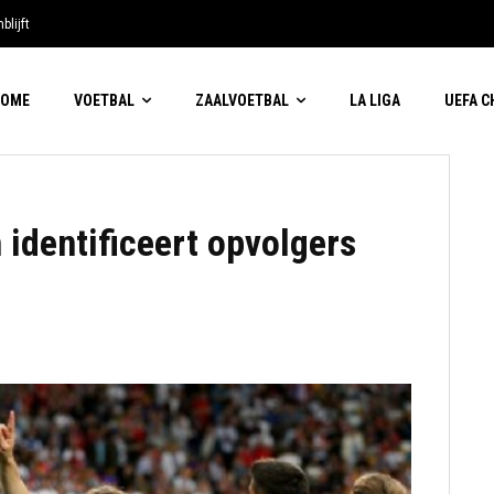
blijft
HOME
VOETBAL
ZAALVOETBAL
LA LIGA
UEFA 
 identificeert opvolgers