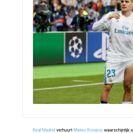
Real Madrid
verhuurt
Mateo Kovacic
waarschijnlijk 