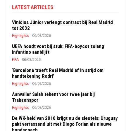
LATEST ARTICLES
Vinícius Júnior verlengt contract bij Real Madrid
tot 2032
Highlights
06/08/2026
UEFA houdt voet bij stuk: FIFA-boycot zolang
Infantino aanblijft
FIFA
06/08/2026
‘Barcelona troeft Real Madrid af in strijd om
handtekening Rodri’
Highlights
06/08/2026
Aanvaller Salah tekent voor twee jaar bij
Trabzonspor
Highlights
06/08/2026
De WK-held van 2010 krijgt nu de sleutels: Uruguay
pakt verrassend uit met Diego Forlan als nieuwe
bondscoach