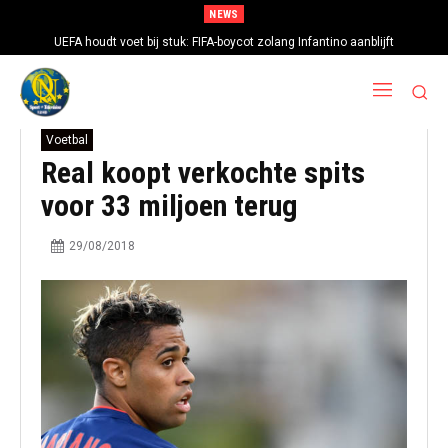
NEWS
UEFA houdt voet bij stuk: FIFA-boycot zolang Infantino aanblijft
Voetbal
Real koopt verkochte spits
voor 33 miljoen terug
29/08/2018