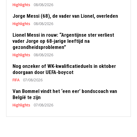
Highlights
08/08/2026
Jorge Messi (68), de vader van Lionel, overleden
Highlights
08/08/2026
Lionel Messi in rouw: “Argentijnse ster verliest
vader Jorge op 68-jarige leeftijd na
gezondheidsproblemen”
Highlights
08/08/2026
Nog onzeker of WK-kwalificatieduels in oktober
doorgaan door UEFA-boycot
FIFA
07/08/2026
Van Bommel vindt het ‘een eer’ bondscoach van
België te zijn
Highlights
07/08/2026