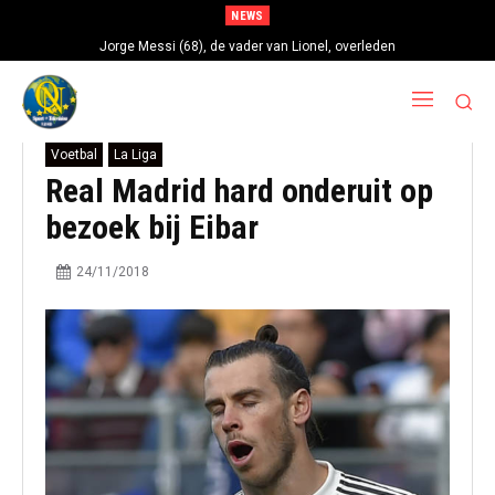
NEWS
Jorge Messi (68), de vader van Lionel, overleden
Voetbal
La Liga
Real Madrid hard onderuit op
bezoek bij Eibar
24/11/2018