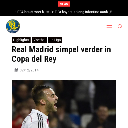
NEWS
UEFA houdt voet bij stuk: FIFA-boycot zolang Infantino aanblijft
Highlights
Voetbal
La Liga
Real Madrid simpel verder in
Copa del Rey
02/12/2014