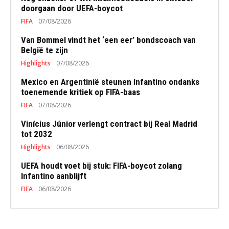
doorgaan door UEFA-boycot
FIFA
07/08/2026
Van Bommel vindt het ‘een eer’ bondscoach van
België te zijn
Highlights
07/08/2026
Mexico en Argentinië steunen Infantino ondanks
toenemende kritiek op FIFA-baas
FIFA
07/08/2026
Vinícius Júnior verlengt contract bij Real Madrid
tot 2032
Highlights
06/08/2026
UEFA houdt voet bij stuk: FIFA-boycot zolang
Infantino aanblijft
FIFA
06/08/2026