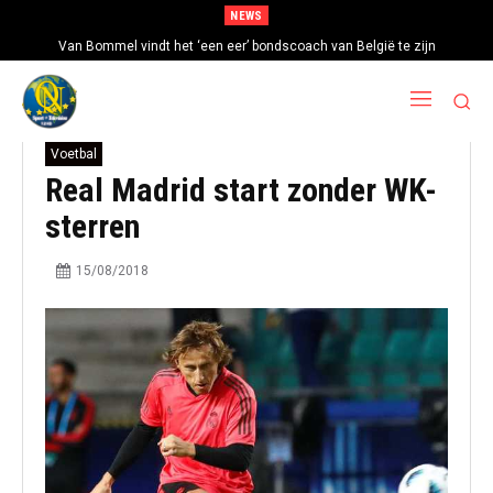
NEWS
Van Bommel vindt het ‘een eer’ bondscoach van België te zijn
Voetbal
Real Madrid start zonder WK-
sterren
15/08/2018