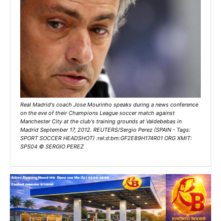
Real Madrid's coach Jose Mourinho speaks during a news conference
on the eve of their Champions League soccer match against
Manchester City at the club's training grounds at Valdebebas in
Madrid September 17, 2012. REUTERS/Sergio Perez (SPAIN - Tags:
SPORT SOCCER HEADSHOT) :rel:d:bm:GF2E89H174R01 ORG XMIT:
SPS04 © SERGIO PEREZ