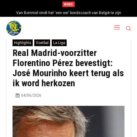
NEWS
Van Bommel vindt het ‘een eer’ bondscoach van België te zijn
Highlights
Voetbal
La Liga
Real Madrid-voorzitter
Florentino Pérez bevestigt:
José Mourinho keert terug als
ik word herkozen
04/06/2026