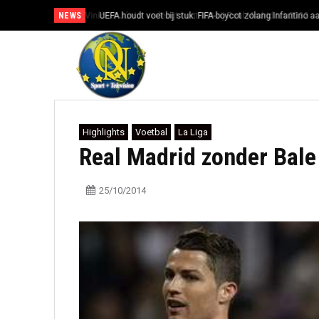
NEWS
UEFA houdt voet bij stuk: FIFA-boycot zolang Infantino aan
Highlights
Voetbal
La Liga
Real Madrid zonder Bale
25/10/2014