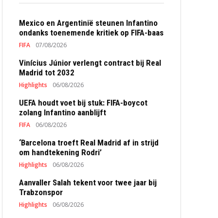
Mexico en Argentinië steunen Infantino
ondanks toenemende kritiek op FIFA-baas
FIFA
07/08/2026
Vinícius Júnior verlengt contract bij Real
Madrid tot 2032
Highlights
06/08/2026
UEFA houdt voet bij stuk: FIFA-boycot
zolang Infantino aanblijft
FIFA
06/08/2026
‘Barcelona troeft Real Madrid af in strijd
om handtekening Rodri’
Highlights
06/08/2026
Aanvaller Salah tekent voor twee jaar bij
Trabzonspor
Highlights
06/08/2026