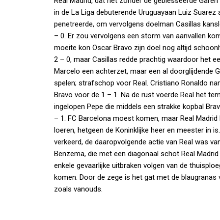
Real Madrid, dat het zonder de geblesseerde Gare
in de La Liga debuterende Uruguayaan Luiz Suarez a
penetreerde, om vervolgens doelman Casillas kanslo
– 0. Er zou vervolgens een storm van aanvallen ko
moeite kon Oscar Bravo zijn doel nog altijd schoo
2 – 0, maar Casillas redde prachtig waardoor het ee
Marcelo een achterzet, maar een al doorglijdende G
spelen; strafschop voor Real. Cristiano Ronaldo n
Bravo voor de 1 – 1. Na de rust voerde Real het t
ingelopen Pepe die middels een strakke kopbal Brav
– 1. FC Barcelona moest komen, maar Real Madrid h
loeren, hetgeen de Koninklijke heer en meester in is
verkeerd, de daaropvolgende actie van Real was van
Benzema, die met een diagonaal schot Real Madrid 
enkele gevaarlijke uitbraken volgen van de thuisplo
komen. Door de zege is het gat met de blaugranas ve
zoals vanouds.