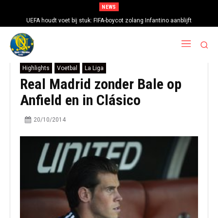
NEWS
UEFA houdt voet bij stuk: FIFA-boycot zolang Infantino aanblijft
Highlights
Voetbal
La Liga
Real Madrid zonder Bale op
Anfield en in Clásico
20/10/2014