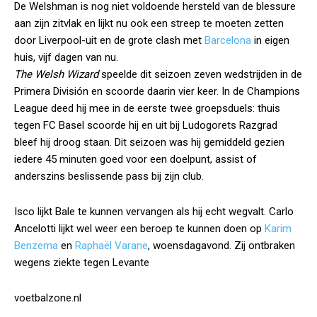
De Welshman is nog niet voldoende hersteld van de blessure
aan zijn zitvlak en lijkt nu ook een streep te moeten zetten
door Liverpool-uit en de grote clash met
Barcelona
in eigen
huis, vijf dagen van nu.
The Welsh Wizard
speelde dit seizoen zeven wedstrijden in de
Primera División en scoorde daarin vier keer. In de Champions
League deed hij mee in de eerste twee groepsduels: thuis
tegen FC Basel scoorde hij en uit bij Ludogorets Razgrad
bleef hij droog staan. Dit seizoen was hij gemiddeld gezien
iedere 45 minuten goed voor een doelpunt, assist of
anderszins beslissende pass bij zijn club.
Isco lijkt Bale te kunnen vervangen als hij echt wegvalt. Carlo
Ancelotti lijkt wel weer een beroep te kunnen doen op
Karim
Benzema
en
Raphaël Varane
, woensdagavond. Zij ontbraken
wegens ziekte tegen Levante
voetbalzone.nl