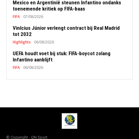
Mexico en Argentinië steunen Infantino ondanks
toenemende kritiek op FIFA-baas
FIFA
07/08/2026
Vinícius Júnior verlengt contract bij Real Madrid
tot 2032
Highlights
06/08/2026
UEFA houdt voet bij stuk: FIFA-boycot zolang
Infantino aanblijft
FIFA
06/08/2026
© Copyright - QN Sport