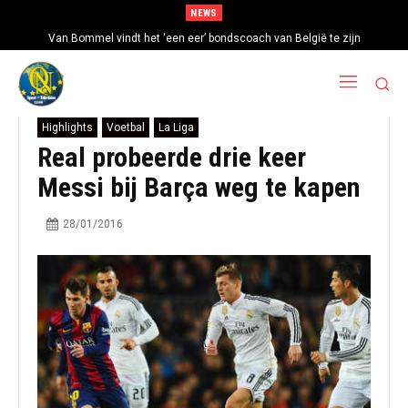
NEWS
Van Bommel vindt het ‘een eer’ bondscoach van België te zijn
Highlights
Voetbal
La Liga
Real probeerde drie keer
Messi bij Barça weg te kapen
28/01/2016