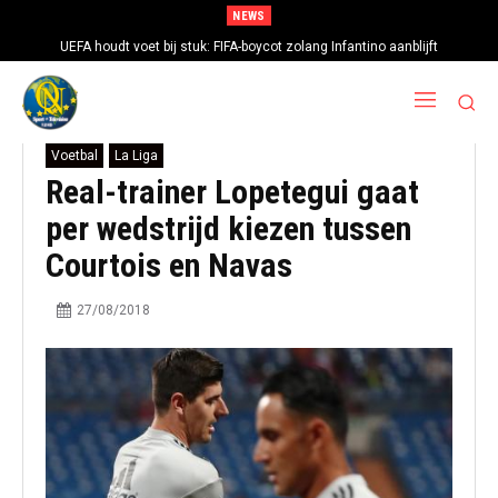
NEWS
UEFA houdt voet bij stuk: FIFA-boycot zolang Infantino aanblijft
Voetbal
La Liga
Real-trainer Lopetegui gaat
per wedstrijd kiezen tussen
Courtois en Navas
27/08/2018