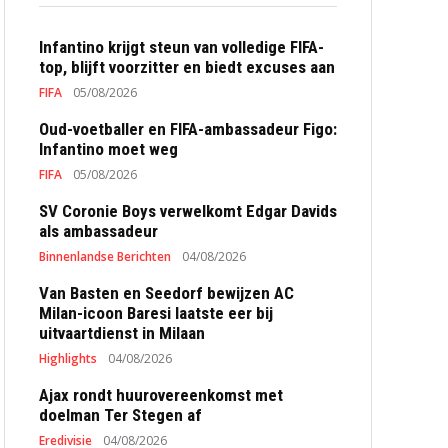
Infantino krijgt steun van volledige FIFA-
top, blijft voorzitter en biedt excuses aan
FIFA
05/08/2026
Oud-voetballer en FIFA-ambassadeur Figo:
Infantino moet weg
FIFA
05/08/2026
SV Coronie Boys verwelkomt Edgar Davids
als ambassadeur
Binnenlandse Berichten
04/08/2026
Van Basten en Seedorf bewijzen AC
Milan-icoon Baresi laatste eer bij
uitvaartdienst in Milaan
Highlights
04/08/2026
Ajax rondt huurovereenkomst met
doelman Ter Stegen af
Eredivisie
04/08/2026