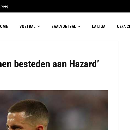
t weg
HOME
VOETBAL
ZAALVOETBAL
LA LIGA
UEFA 
enen besteden aan Hazard’