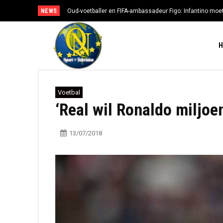
NEWS
Oud-voetballer en FIFA-ambassadeur Figo: Infantino moe
Voetbal
‘Real wil Ronaldo miljo
13/07/2018