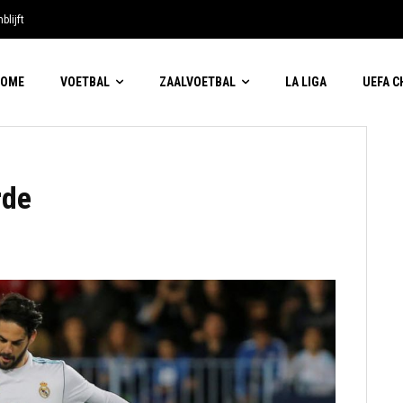
blijft
HOME
VOETBAL
ZAALVOETBAL
LA LIGA
UEFA 
rde