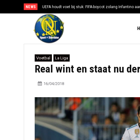
NEWS
UEFA houdt voet bij stuk: FIFA-boycot zolang Infantino aan
Voetbal
La Liga
Real wint en staat nu de
16/04/2018