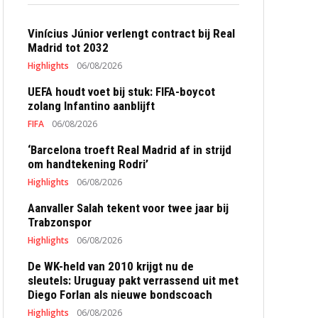
Vinícius Júnior verlengt contract bij Real
Madrid tot 2032
Highlights
06/08/2026
UEFA houdt voet bij stuk: FIFA-boycot
zolang Infantino aanblijft
FIFA
06/08/2026
‘Barcelona troeft Real Madrid af in strijd
om handtekening Rodri’
Highlights
06/08/2026
Aanvaller Salah tekent voor twee jaar bij
Trabzonspor
Highlights
06/08/2026
De WK-held van 2010 krijgt nu de
sleutels: Uruguay pakt verrassend uit met
Diego Forlan als nieuwe bondscoach
Highlights
06/08/2026