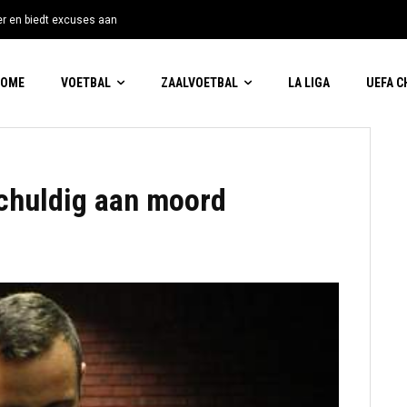
tter en biedt excuses aan
HOME
VOETBAL
ZAALVOETBAL
LA LIGA
UEFA 
schuldig aan moord