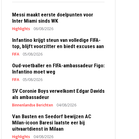
Messi maakt eerste doelpunten voor
Inter Miami sinds WK
Highlights
06/08/2026
Infantino krijgt steun van volledige FIFA-
top, blijft voorzitter en biedt excuses aan
FIFA
05/08/2026
Oud-voetballer en FIFA-ambassadeur Figo:
Infantino moet weg
FIFA
05/08/2026
SV Coronie Boys verwelkomt Edgar Davids
als ambassadeur
Binnenlandse Berichten
04/08/2026
Van Basten en Seedorf bewijzen AC
Milan-icoon Baresi laatste eer bij
uitvaartdienst in Milaan
Highlights
04/08/2026