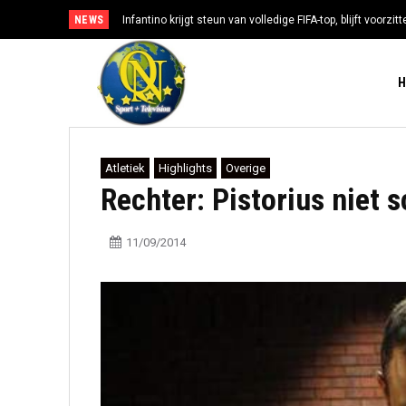
NEWS
Infantino krijgt steun van volledige FIFA-top, blijft voorzi
Atletiek
Highlights
Overige
Rechter: Pistorius niet 
11/09/2014