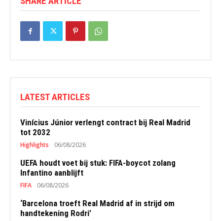
SHARE ARTICLE
LATEST ARTICLES
Vinícius Júnior verlengt contract bij Real Madrid
tot 2032
Highlights
06/08/2026
UEFA houdt voet bij stuk: FIFA-boycot zolang
Infantino aanblijft
FIFA
06/08/2026
‘Barcelona troeft Real Madrid af in strijd om
handtekening Rodri’