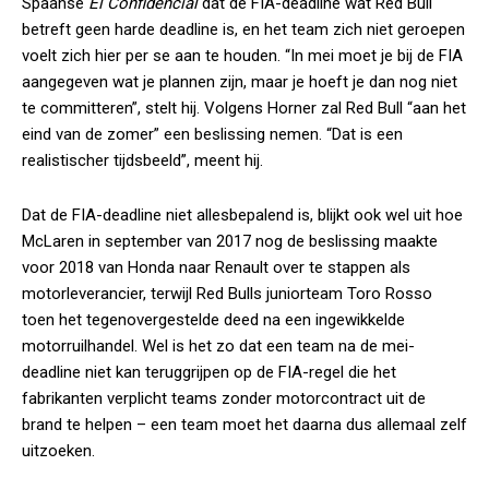
Spaanse
El Confidencial
dat de FIA-deadline wat Red Bull
betreft geen harde deadline is, en het team zich niet geroepen
voelt zich hier per se aan te houden. “In mei moet je bij de FIA
aangegeven wat je plannen zijn, maar je hoeft je dan nog niet
te committeren”, stelt hij. Volgens Horner zal Red Bull “aan het
eind van de zomer” een beslissing nemen. “Dat is een
realistischer tijdsbeeld”, meent hij.
Dat de FIA-deadline niet allesbepalend is, blijkt ook wel uit hoe
McLaren in september van 2017 nog de beslissing maakte
voor 2018 van Honda naar Renault over te stappen als
motorleverancier, terwijl Red Bulls juniorteam Toro Rosso
toen het tegenovergestelde deed na een ingewikkelde
motorruilhandel. Wel is het zo dat een team na de mei-
deadline niet kan teruggrijpen op de FIA-regel die het
fabrikanten verplicht teams zonder motorcontract uit de
brand te helpen – een team moet het daarna dus allemaal zelf
uitzoeken.