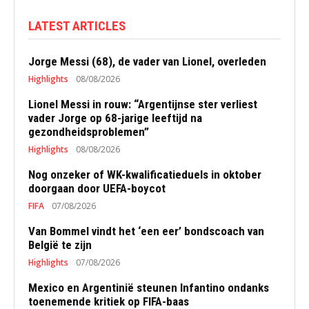
LATEST ARTICLES
Jorge Messi (68), de vader van Lionel, overleden
Highlights
08/08/2026
Lionel Messi in rouw: “Argentijnse ster verliest
vader Jorge op 68-jarige leeftijd na
gezondheidsproblemen”
Highlights
08/08/2026
Nog onzeker of WK-kwalificatieduels in oktober
doorgaan door UEFA-boycot
FIFA
07/08/2026
Van Bommel vindt het ‘een eer’ bondscoach van
België te zijn
Highlights
07/08/2026
Mexico en Argentinië steunen Infantino ondanks
toenemende kritiek op FIFA-baas