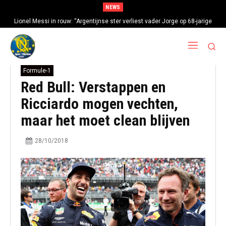
NEWS
Lionel Messi in rouw: “Argentijnse ster verliest vader Jorge op 68-jarige
leeftijd na gezondheidsproblemen”
Formule-1
Red Bull: Verstappen en
Ricciardo mogen vechten,
maar het moet clean blijven
28/10/2018