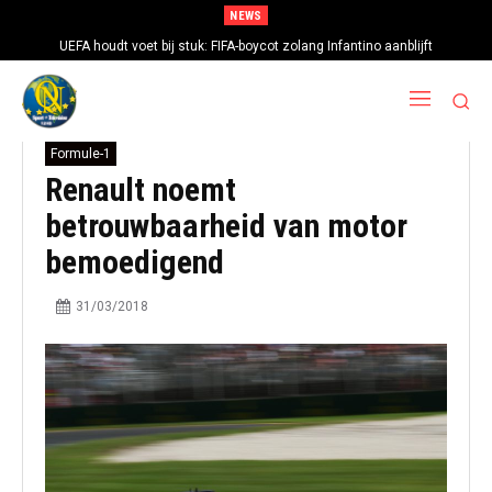
NEWS
UEFA houdt voet bij stuk: FIFA-boycot zolang Infantino aanblijft
Formule-1
Renault noemt
betrouwbaarheid van motor
bemoedigend
31/03/2018