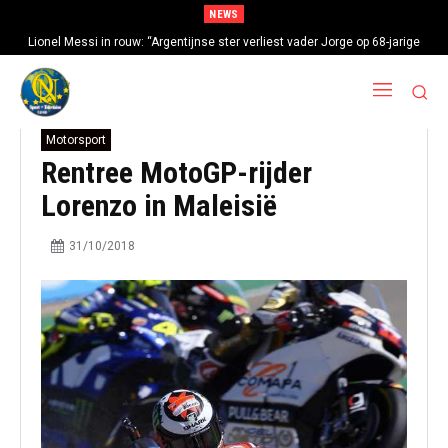
NEWS
Lionel Messi in rouw: “Argentijnse ster verliest vader Jorge op 68-jarige
leeftijd na gezondheidsproblemen”
Motorsport
Rentree MotoGP-rijder
Lorenzo in Maleisië
31/10/2018