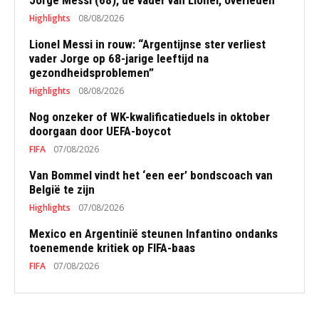
Jorge Messi (68), de vader van Lionel, overleden
Highlights
08/08/2026
Lionel Messi in rouw: “Argentijnse ster verliest
vader Jorge op 68-jarige leeftijd na
gezondheidsproblemen”
Highlights
08/08/2026
Nog onzeker of WK-kwalificatieduels in oktober
doorgaan door UEFA-boycot
FIFA
07/08/2026
Van Bommel vindt het ‘een eer’ bondscoach van
België te zijn
Highlights
07/08/2026
Mexico en Argentinië steunen Infantino ondanks
toenemende kritiek op FIFA-baas
FIFA
07/08/2026