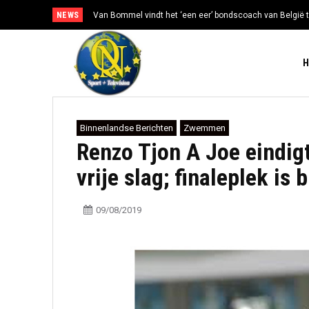
NEWS
Van Bommel vindt het ‘een eer’ bondscoach van België t
Binnenlandse Berichten
Zwemmen
Renzo Tjon A Joe eindigt
vrije slag; finaleplek is 
09/08/2019