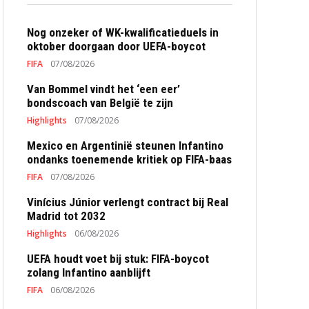
Nog onzeker of WK-kwalificatieduels in
oktober doorgaan door UEFA-boycot
FIFA
07/08/2026
Van Bommel vindt het ‘een eer’
bondscoach van België te zijn
Highlights
07/08/2026
Mexico en Argentinië steunen Infantino
ondanks toenemende kritiek op FIFA-baas
FIFA
07/08/2026
Vinícius Júnior verlengt contract bij Real
Madrid tot 2032
Highlights
06/08/2026
UEFA houdt voet bij stuk: FIFA-boycot
zolang Infantino aanblijft
FIFA
06/08/2026