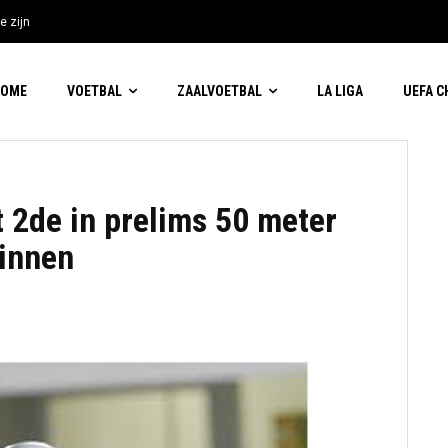
e zijn
HOME
VOETBAL
ZAALVOETBAL
LA LIGA
UEFA 
 2de in prelims 50 meter
binnen