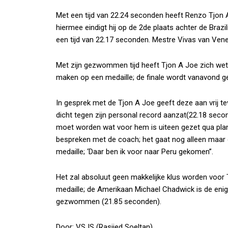
Met een tijd van 22.24 seconden heeft Renzo Tjon A
hiermee eindigt hij op de 2de plaats achter de Brazi
een tijd van 22.17 seconden. Mestre Vivas van Vene
Met zijn gezwommen tijd heeft Tjon A Joe zich weten 
maken op een medaille; de finale wordt vanavond ge
In gesprek met de Tjon A Joe geeft deze aan vrij tev
dicht tegen zijn personal record aanzat(22.18 secon
moet worden wat voor hem is uiteen gezet qua plan.
bespreken met de coach; het gaat nog alleen maar o
medaille; ‘Daar ben ik voor naar Peru gekomen”.
Het zal absoluut geen makkelijke klus worden voor 
medaille; de Amerikaan Michael Chadwick is de en
gezwommen (21.85 seconden).
Door: VSJS (Rasjied Soeltan)